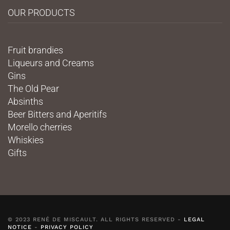
OUR PRODUCTS
Fruit brandies
Liqueurs and Creams
Gins
The Old Pear
Absinths
Beer Bitters and Aperitifs
Morello cherries
Whiskies
Gifts
© 2023 RENÉ DE MISCAULT. ALL RIGHTS RESERVED -
LEGAL
NOTICE
-
PRIVACY POLICY